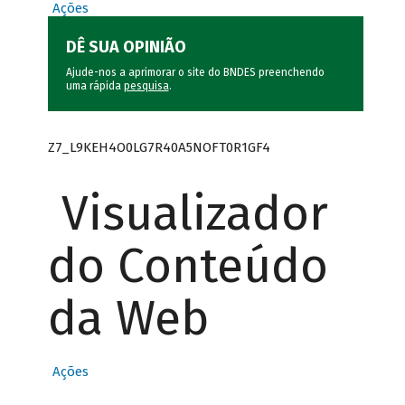
Ações
DÊ SUA OPINIÃO
Ajude-nos a aprimorar o site do BNDES preenchendo
uma rápida
pesquisa
.
Z7_L9KEH4O0LG7R40A5NOFT0R1GF4
Visualizador
do Conteúdo
da Web
Ações