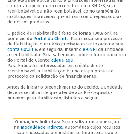
Esta etapa se aplica tanto a Entidades interessadas em
contratar apoio financeiro direto com o BNDES, seja
reembolsável ou não reembolsável, como também às
instituições financeiras que atuam como repassadoras
de nossos produtos.
O pedido de Habilitação é feito de forma 100% online,
por meio do
Portal do Cliente
. Para iniciar seu processo
de Habilitação, o usuário precisará estar logado na sua
conta Gov.Br
e, em seguida, inserir o
e-CNPJ
da Entidade
a ser habilitada. Para saber mais sobre o funcionamento
do Portal do Cliente,
clique aqui
.
Para Entidades interessadas em crédito direto
reembolsável, a Habilitação é uma etapa prévia ao
protocolo da solicitação de financiamento.
Antes de iniciar o preenchimento do pedido, a Entidade
deve se certificar de que atende aos Pré-requisitos
mínimos para Habilitação, listados a seguir.
Operações Indiretas:
Para realizar uma operação
na
modalidade indireta
, automática cujos recursos
são repassados por instituição financeira, não é