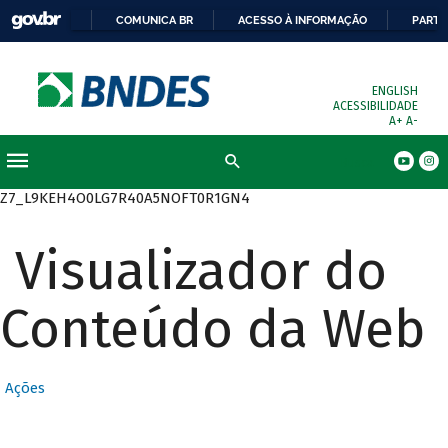
COMUNICA BR
ACESSO À INFORMAÇÃO
PARTI
ENGLISH
ACESSIBILIDADE
A+
A-
Busca
Z7_L9KEH4O0LG7R40A5NOFT0R1GN4
Visualizador do
Conteúdo da Web
Ações