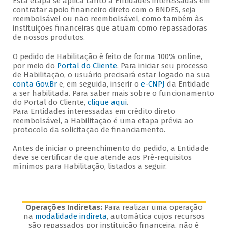
Esta etapa se aplica tanto a Entidades interessadas em
contratar apoio financeiro direto com o BNDES, seja
reembolsável ou não reembolsável, como também às
instituições financeiras que atuam como repassadoras
de nossos produtos.
O pedido de Habilitação é feito de forma 100% online,
por meio do
Portal do Cliente
. Para iniciar seu processo
de Habilitação, o usuário precisará estar logado na sua
conta Gov.Br
e, em seguida, inserir o
e-CNPJ
da Entidade
a ser habilitada. Para saber mais sobre o funcionamento
do Portal do Cliente,
clique aqui
.
Para Entidades interessadas em crédito direto
reembolsável, a Habilitação é uma etapa prévia ao
protocolo da solicitação de financiamento.
Antes de iniciar o preenchimento do pedido, a Entidade
deve se certificar de que atende aos Pré-requisitos
mínimos para Habilitação, listados a seguir.
Operações Indiretas:
Para realizar uma operação
na
modalidade indireta
, automática cujos recursos
são repassados por instituição financeira, não é