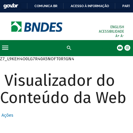
COMUNICA BR
ACESSO À INFORMAÇÃO
PARTI
ENGLISH
ACESSIBILIDADE
A+
A-
Busca
Z7_L9KEH4O0LG7R40A5NOFT0R1GN4
Visualizador do
Conteúdo da Web
Ações