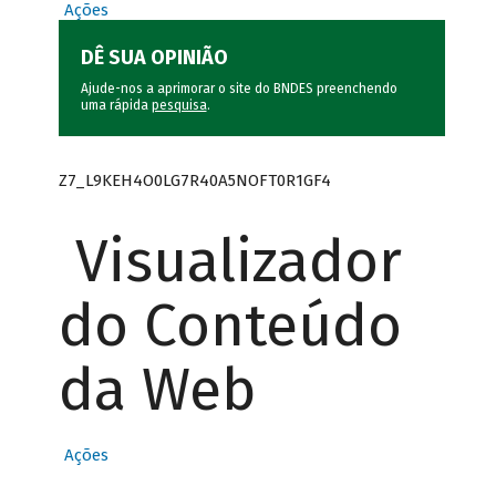
Ações
DÊ SUA OPINIÃO
Ajude-nos a aprimorar o site do BNDES preenchendo
uma rápida
pesquisa
.
Z7_L9KEH4O0LG7R40A5NOFT0R1GF4
Visualizador
do Conteúdo
da Web
Ações