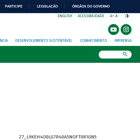
PARTICIPE
LEGISLAÇÃO
ÓRGÃOS DO GOVERNO
⁣
ENGLISH
ACESSIBILIDADE
A+
A-
NCIA
DESENVOLVIMENTO SUSTENTÁVEL
CONHECIMENTO
IMPRENSA
Busca
Z7_L9KEH4O0LG7R40A5NOFT0R1GN5