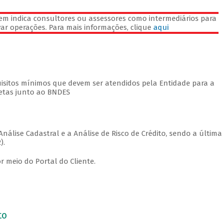
m indica consultores ou assessores como intermediários para
rovar operações. Para mais informações, clique
aqui
quisitos mínimos que devem ser atendidos pela Entidade para a
retas junto ao BNDES
nálise Cadastral e a Análise de Risco de Crédito, sendo a última
).
 meio do Portal do Cliente.
to