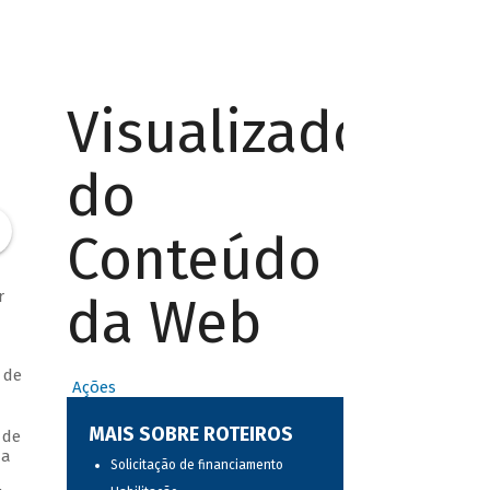
Visualizador
do
Conteúdo
r
da Web
 de
Ações
MAIS SOBRE ROTEIROS
 de
 a
Solicitação de financiamento