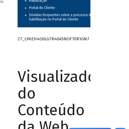
Habilitação
da
Portal do Cliente
Dúvidas frequentes sobre o processo de
habilitação no Portal do Cliente
Z7_L9KEH4O0LG7R40A5NOFT0R1GN7
Visualizador
do
Conteúdo
da Web