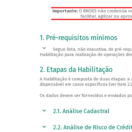
Importante:
O BNDES não credencia ne
facilitar, agilizar ou ap
Veja os pré-requisitos
1. Pré-requisitos mínimos
Segue lista, não exaustiva, de pré-re
Habilitação para realização de operações di
2. Etapas da Habilitação
A Habilitação é composta de duas etapas: a A
dispensável em casos específicos (ver item 2.2
Os dados devem ser fornecidos e enviados por
2.1. Análise Cadastral
2.2. Análise de Risco de Crédi