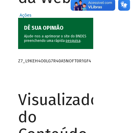
Ações
DÊ SUA OPINIÃO
Ajude-nos a aprimorar o site do BNDES
preenchendo uma rápida
pesquisa
.
Z7_L9KEH4O0LG7R40A5NOFT0R1GF4
Visualizador
do