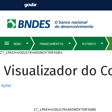
Z7_L9KEH4O0LG7R40A5NOFT0R1GN4
Visualizador do 
Ações
Z7_L9KEH4O0LG7R40A5NOFT0R1GN6