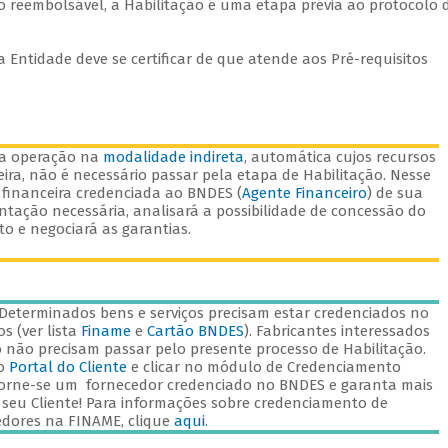
to reembolsável, a Habilitação é uma etapa prévia ao protocolo 
a Entidade deve se certificar de que atende aos Pré-requisitos
ma operação na
modalidade indireta
, automática cujos recursos
eira, não é necessário passar pela etapa de Habilitação. Nesse
 financeira credenciada ao BNDES (
Agente Financeiro
) de sua
tação necessária, analisará a possibilidade de concessão do
ito e negociará as garantias.
Determinados bens e serviços precisam estar credenciados no
s (ver lista
Finame
e
Cartão BNDES
). Fabricantes interessados
não precisam passar pelo presente processo de Habilitação.
o
Portal do Cliente
e clicar no módulo de Credenciamento
orne-se um fornecedor credenciado no BNDES e garanta mais
seu Cliente! Para informações sobre credenciamento de
edores na FINAME, clique
aqui
.