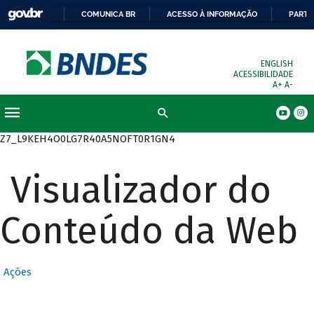
COMUNICA BR
ACESSO À INFORMAÇÃO
PARTI
ENGLISH
ACESSIBILIDADE
A+
A-
Busca
Z7_L9KEH4O0LG7R40A5NOFT0R1GN4
Visualizador do
Conteúdo da Web
Ações