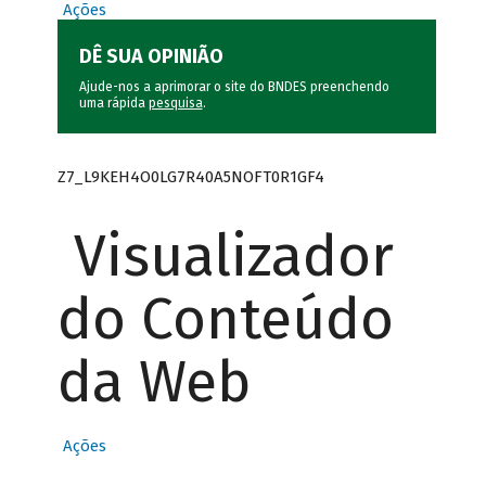
Ações
DÊ SUA OPINIÃO
Ajude-nos a aprimorar o site do BNDES preenchendo
uma rápida
pesquisa
.
Z7_L9KEH4O0LG7R40A5NOFT0R1GF4
Visualizador
do Conteúdo
da Web
Ações