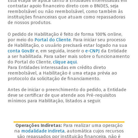
Esta etapa se aplica tanto a Entidades interessadas em
contratar apoio financeiro direto com o BNDES, seja
reembolsável ou não reembolsável, como também às
instituições financeiras que atuam como repassadoras
de nossos produtos.
O pedido de Habilitação é feito de forma 100% online,
por meio do
Portal do Cliente
. Para iniciar seu processo
de Habilitação, o usuário precisará estar logado na sua
conta Gov.Br
e, em seguida, inserir o
e-CNPJ
da Entidade
a ser habilitada. Para saber mais sobre o funcionamento
do Portal do Cliente,
clique aqui
.
Para Entidades interessadas em crédito direto
reembolsável, a Habilitação é uma etapa prévia ao
protocolo da solicitação de financiamento.
Antes de iniciar o preenchimento do pedido, a Entidade
deve se certificar de que atende aos Pré-requisitos
mínimos para Habilitação, listados a seguir.
Operações Indiretas:
Para realizar uma operação
na
modalidade indireta
, automática cujos recursos
são repassados por instituição financeira, não é