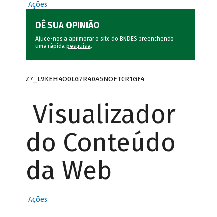
Ações
DÊ SUA OPINIÃO
Ajude-nos a aprimorar o site do BNDES preenchendo
uma rápida
pesquisa
.
Z7_L9KEH4O0LG7R40A5NOFT0R1GF4
Visualizador
do Conteúdo
da Web
Ações