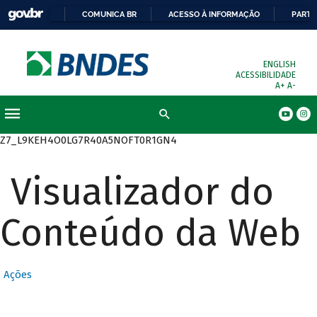
COMUNICA BR
ACESSO À INFORMAÇÃO
PARTI
ENGLISH
ACESSIBILIDADE
A+
A-
Busca
Z7_L9KEH4O0LG7R40A5NOFT0R1GN4
Visualizador do
Conteúdo da Web
Ações