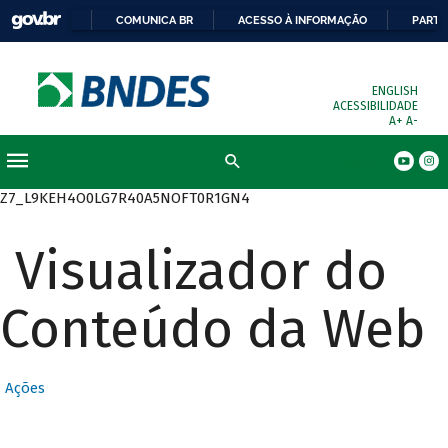
COMUNICA BR
ACESSO À INFORMAÇÃO
PARTI
ENGLISH
ACESSIBILIDADE
A+
A-
Busca
Z7_L9KEH4O0LG7R40A5NOFT0R1GN4
Visualizador do
Conteúdo da Web
Ações