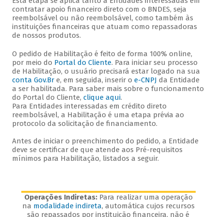
Esta etapa se aplica tanto a Entidades interessadas em
contratar apoio financeiro direto com o BNDES, seja
reembolsável ou não reembolsável, como também às
instituições financeiras que atuam como repassadoras
de nossos produtos.
O pedido de Habilitação é feito de forma 100% online,
por meio do
Portal do Cliente
. Para iniciar seu processo
de Habilitação, o usuário precisará estar logado na sua
conta Gov.Br
e, em seguida, inserir o
e-CNPJ
da Entidade
a ser habilitada. Para saber mais sobre o funcionamento
do Portal do Cliente,
clique aqui
.
Para Entidades interessadas em crédito direto
reembolsável, a Habilitação é uma etapa prévia ao
protocolo da solicitação de financiamento.
Antes de iniciar o preenchimento do pedido, a Entidade
deve se certificar de que atende aos Pré-requisitos
mínimos para Habilitação, listados a seguir.
Operações Indiretas:
Para realizar uma operação
na
modalidade indireta
, automática cujos recursos
são repassados por instituição financeira, não é