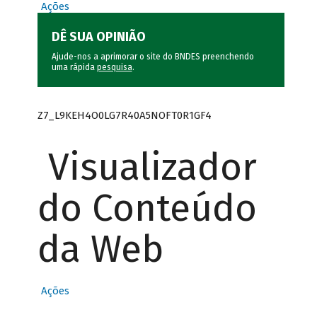
Ações
DÊ SUA OPINIÃO
Ajude-nos a aprimorar o site do BNDES preenchendo
uma rápida
pesquisa
.
Z7_L9KEH4O0LG7R40A5NOFT0R1GF4
Visualizador
do Conteúdo
da Web
Ações