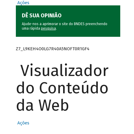
Ações
DÊ SUA OPINIÃO
Ajude-nos a aprimorar o site do BNDES preenchendo
uma rápida
pesquisa
.
Z7_L9KEH4O0LG7R40A5NOFT0R1GF4
Visualizador
do Conteúdo
da Web
Ações