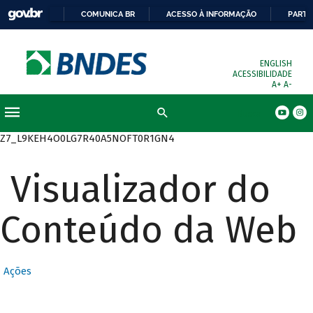
COMUNICA BR
ACESSO À INFORMAÇÃO
PARTI
ENGLISH
ACESSIBILIDADE
A+
A-
Busca
Z7_L9KEH4O0LG7R40A5NOFT0R1GN4
Visualizador do
Conteúdo da Web
Ações