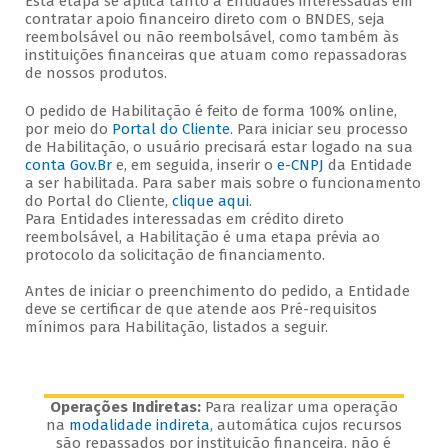
Esta etapa se aplica tanto a Entidades interessadas em
contratar apoio financeiro direto com o BNDES, seja
reembolsável ou não reembolsável, como também às
instituições financeiras que atuam como repassadoras
de nossos produtos.
O pedido de Habilitação é feito de forma 100% online,
por meio do
Portal do Cliente
. Para iniciar seu processo
de Habilitação, o usuário precisará estar logado na sua
conta Gov.Br
e, em seguida, inserir o
e-CNPJ
da Entidade
a ser habilitada. Para saber mais sobre o funcionamento
do Portal do Cliente,
clique aqui
.
Para Entidades interessadas em crédito direto
reembolsável, a Habilitação é uma etapa prévia ao
protocolo da solicitação de financiamento.
Antes de iniciar o preenchimento do pedido, a Entidade
deve se certificar de que atende aos Pré-requisitos
mínimos para Habilitação, listados a seguir.
Operações Indiretas:
Para realizar uma operação
na
modalidade indireta
, automática cujos recursos
são repassados por instituição financeira, não é