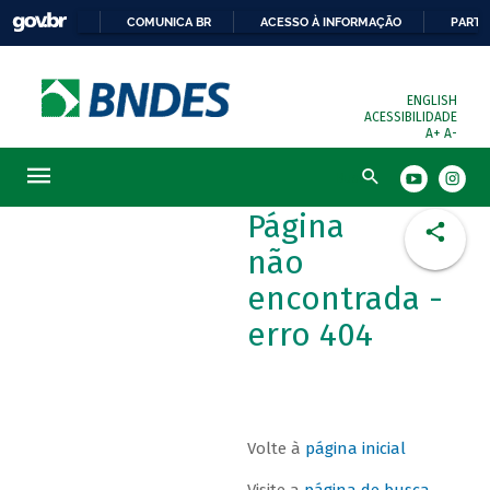
COMUNICA BR
ACESSO À INFORMAÇÃO
PARTI
ENGLISH
ACESSIBILIDADE
A+
A-
Busca
Página
não
encontrada -
erro 404
Volte à
página inicial
Visite a
página de busca