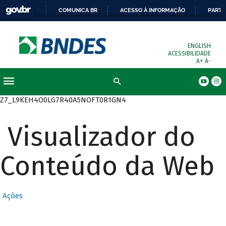
COMUNICA BR
ACESSO À INFORMAÇÃO
PARTI
ENGLISH
ACESSIBILIDADE
A+
A-
Busca
Z7_L9KEH4O0LG7R40A5NOFT0R1GN4
Visualizador do
Conteúdo da Web
Ações