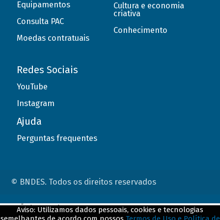
Equipamentos
Cultura e economia
criativa
Consulta PAC
Conhecimento
Moedas contratuais
Redes Sociais
YouTube
Instagram
Ajuda
Perguntas frequentes
© BNDES. Todos os direitos reservados
ConteÃºdo complementar
Aviso: Utilizamos dados pessoais, cookies e tecnologias
semelhantes de acordo com nossos
Termos de Uso e Política de