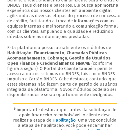
permite o relacionamento em ambiente seguro entre o
BNDES, seus clientes e parceiros. Ele busca aprimorar a
experiência dos nossos clientes em ambiente digital,
agilizando as diversas etapas do processo de concessão
de crédito, facilitando a troca de informações com as
equipes internas e melhorando a comunicação formal
com os clientes, ampliando a qualidade e reduzindo
dúvidas sobre as informações prestadas.
Esta plataforma possui atualmente os módulos de
Habilitação
,
Financiamento
,
Chamadas Públicas
,
Acompanhamento
,
Cobrança
,
Gestão de Usuários
,
Open Finance
e
Credenciamento FINAME
(conforme
figura a seguir). O Portal do Cliente também permite
acesso a outros sistemas do BNDES, tais como BNDES
Impulso e Cartão BNDES. Cabe destacar, contudo, que
estes sistemas não fazem parte da gestão de usuários
integrada da plataforma. Novos módulos poderão ser
disponibilizados e serão oportunamente divulgados.
É importante destacar que, antes da solicitação de
apoio financeiro reembolsável, o cliente deve
realizar a etapa de
Habilitação
. Uma vez concluída
a etapa de habilitação, você pode encaminhar