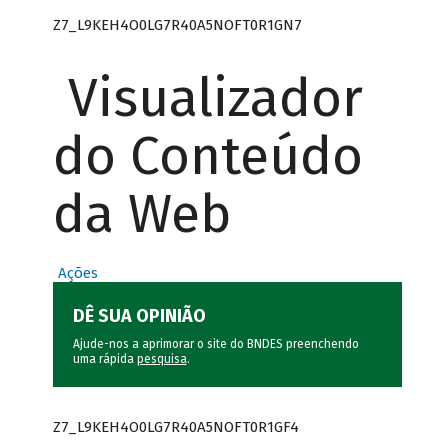
Z7_L9KEH4O0LG7R40A5NOFT0R1GN7
Visualizador
do Conteúdo
da Web
Ações
DÊ SUA OPINIÃO
Ajude-nos a aprimorar o site do BNDES preenchendo
uma rápida
pesquisa
.
Z7_L9KEH4O0LG7R40A5NOFT0R1GF4