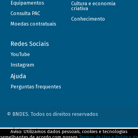
Equipamentos
Cultura e economia
criativa
Consulta PAC
Conhecimento
Moedas contratuais
Redes Sociais
YouTube
Instagram
Ajuda
Perguntas frequentes
© BNDES. Todos os direitos reservados
ConteÃºdo complementar
Aviso: Utilizamos dados pessoais, cookies e tecnologias
semelhantes de acordo com nossos
Termos de Uso e Política de