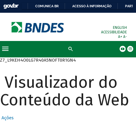
COMUNICA BR
ACESSO À INFORMAÇÃO
PARTI
ENGLISH
ACESSIBILIDADE
A+
A-
Busca
Z7_L9KEH4O0LG7R40A5NOFT0R1GN4
Visualizador do
Conteúdo da Web
Ações