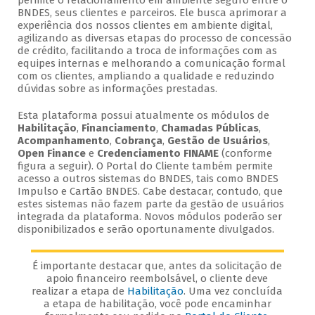
permite o relacionamento em ambiente seguro entre o
BNDES, seus clientes e parceiros. Ele busca aprimorar a
experiência dos nossos clientes em ambiente digital,
agilizando as diversas etapas do processo de concessão
de crédito, facilitando a troca de informações com as
equipes internas e melhorando a comunicação formal
com os clientes, ampliando a qualidade e reduzindo
dúvidas sobre as informações prestadas.
Esta plataforma possui atualmente os módulos de
Habilitação
,
Financiamento
,
Chamadas Públicas
,
Acompanhamento
,
Cobrança
,
Gestão de Usuários
,
Open Finance
e
Credenciamento FINAME
(conforme
figura a seguir). O Portal do Cliente também permite
acesso a outros sistemas do BNDES, tais como BNDES
Impulso e Cartão BNDES. Cabe destacar, contudo, que
estes sistemas não fazem parte da gestão de usuários
integrada da plataforma. Novos módulos poderão ser
disponibilizados e serão oportunamente divulgados.
É importante destacar que, antes da solicitação de
apoio financeiro reembolsável, o cliente deve
realizar a etapa de
Habilitação
. Uma vez concluída
a etapa de habilitação, você pode encaminhar