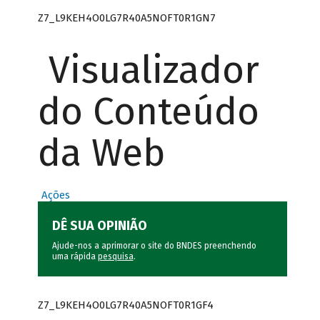
Z7_L9KEH4O0LG7R40A5NOFT0R1GN7
Visualizador
do Conteúdo
da Web
Ações
DÊ SUA OPINIÃO
Ajude-nos a aprimorar o site do BNDES preenchendo
uma rápida
pesquisa
.
Z7_L9KEH4O0LG7R40A5NOFT0R1GF4