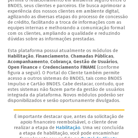
permite o relacionamento em ambiente seguro entre o
BNDES, seus clientes e parceiros. Ele busca aprimorar a
experiência dos nossos clientes em ambiente digital,
agilizando as diversas etapas do processo de concessão
de crédito, facilitando a troca de informações com as
equipes internas e melhorando a comunicação formal
com os clientes, ampliando a qualidade e reduzindo
dúvidas sobre as informações prestadas.
Esta plataforma possui atualmente os módulos de
Habilitação
,
Financiamento
,
Chamadas Públicas
,
Acompanhamento
,
Cobrança
,
Gestão de Usuários
,
Open Finance
e
Credenciamento FINAME
(conforme
figura a seguir). O Portal do Cliente também permite
acesso a outros sistemas do BNDES, tais como BNDES
Impulso e Cartão BNDES. Cabe destacar, contudo, que
estes sistemas não fazem parte da gestão de usuários
integrada da plataforma. Novos módulos poderão ser
disponibilizados e serão oportunamente divulgados.
É importante destacar que, antes da solicitação de
apoio financeiro reembolsável, o cliente deve
realizar a etapa de
Habilitação
. Uma vez concluída
a etapa de habilitação, você pode encaminhar