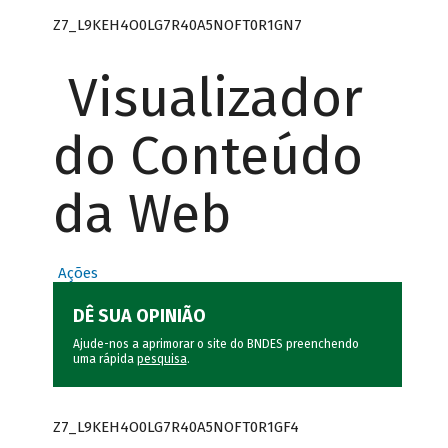
Z7_L9KEH4O0LG7R40A5NOFT0R1GN7
Visualizador
do Conteúdo
da Web
Ações
DÊ SUA OPINIÃO
Ajude-nos a aprimorar o site do BNDES preenchendo
uma rápida
pesquisa
.
Z7_L9KEH4O0LG7R40A5NOFT0R1GF4