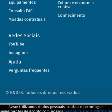
Equipamentos
Cultura e economia
criativa
Consulta PAC
Conhecimento
Moedas contratuais
Redes Sociais
YouTube
Instagram
Ajuda
Perguntas frequentes
© BNDES. Todos os direitos reservados
ConteÃºdo complementar
Aviso: Utilizamos dados pessoais, cookies e tecnologias
semelhantes de acordo com nossos
Termos de Uso e Política de