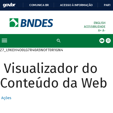
COMUNICA BR
ACESSO À INFORMAÇÃO
PARTI
ENGLISH
ACESSIBILIDADE
A+
A-
Busca
Z7_L9KEH4O0LG7R40A5NOFT0R1GN4
Visualizador do
Conteúdo da Web
Ações