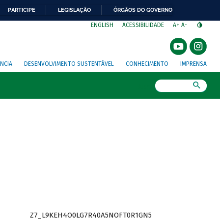
PARTICIPE
LEGISLAÇÃO
ÓRGÃOS DO GOVERNO
⁣
ENGLISH
ACESSIBILIDADE
A+
A-
NCIA
DESENVOLVIMENTO SUSTENTÁVEL
CONHECIMENTO
IMPRENSA
Busca
Z7_L9KEH4O0LG7R40A5NOFT0R1GN5