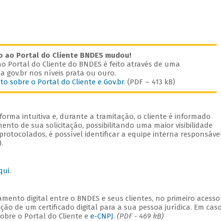
o ao Portal do Cliente BNDES mudou!
o Portal do Cliente do BNDES é feito através de uma
a gov.br nos níveis prata ou ouro.
to sobre o Portal do Cliente e Gov.br
. (PDF – 413 kB)
orma intuitiva e, durante a tramitação, o cliente é informado
nto de sua solicitação, possibilitando uma maior visibilidade
rotocolados, é possível identificar a equipe interna responsáve
.
qui
.
mento digital entre o BNDES e seus clientes, no primeiro acesso
ação de um certificado digital para a sua pessoa jurídica. Em cas
sobre o Portal do Cliente e
e-CNPJ
.
(PDF - 469 kB)