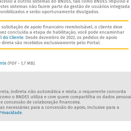
 acesso a outros sistemas do BNDES, tais como BNDES Impulso e
stes sistemas não fazem parte da gestão de usuários integrada
onibilizados e serão oportunamente divulgados.
solicitação de apoio financeiro reembolsável, o cliente deve
vez concluída a etapa de habilitação, você pode encaminhar
l do Cliente
. Desde dezembro de 2022, os pedidos de apoio
direta são recebidos exclusivamente pelo Portal.
ente
(PDF - 1,7 MB).
direta, indireta não automática e mista, o requerente concorda
e como o BNDES utiliza e com quem compartilha os dados pessoa
de concessão de colaboração financeira.
s necessárias para a concessão do apoio, inclusive para a
Privacidade
.