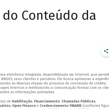
r do Conteúdo da
 eletrônica integrada, disponibilizada via Internet, que permi
NDES, seus clientes e parceiros. Ele busca aprimorar a experiên
lizando as diversas etapas do processo de concessão de crédito,
quipes internas e melhorando a comunicação formal com os clie
sobre as informações prestadas.
ulos de
Habilitação
,
Financiamento
,
Chamadas Públicas
,
uários
,
Open Finance
e
Credenciamento FINAME
(conforme figur