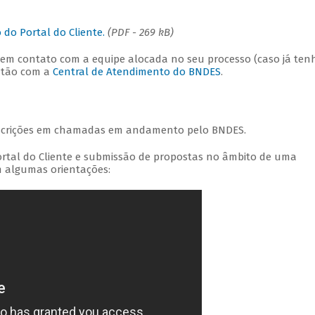
do Portal do Cliente.
(PDF - 269 kB)
 em contato com a equipe alocada no seu processo (caso já ten
então com a
Central de Atendimento do BNDES
.
nscrições em chamadas em andamento pelo BNDES.
ortal do Cliente e submissão de propostas no âmbito de uma
 algumas orientações: