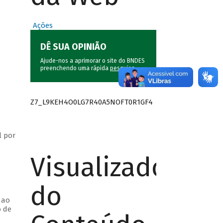
Ações
DÊ SUA OPINIÃO
Ajude-nos a aprimorar o site do BNDES
preenchendo uma rápida
pesquisa
.
Z7_L9KEH4O0LG7R40A5NOFT0R1GF4
l por
Visualizador
do
 ao
o de