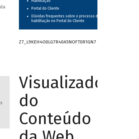
Habilitação
 da
Portal do Cliente
Dúvidas frequentes sobre o processo de
habilitação no Portal do Cliente
Z7_L9KEH4O0LG7R40A5NOFT0R1GN7
Visualizador
do
is
Conteúdo
da Web