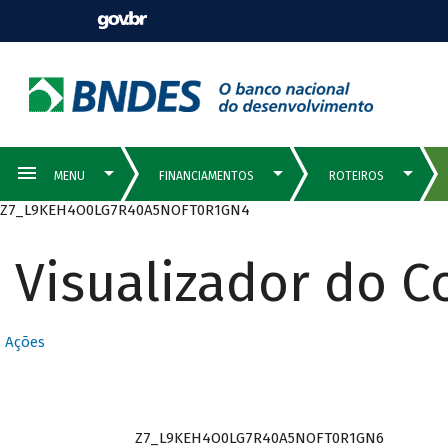
Z7_L9KEH4O0LG7R40A5NOFT0R1GN4
Visualizador do 
Ações
Z7_L9KEH4O0LG7R40A5NOFT0R1GN6