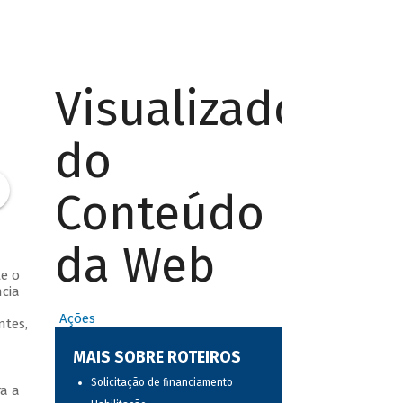
Visualizador
do
Conteúdo
da Web
te o
cia
Ações
ntes,
MAIS SOBRE ROTEIROS
Solicitação de financiamento
a a