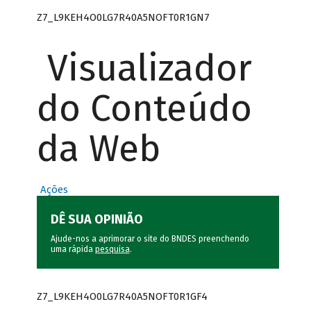
Z7_L9KEH4O0LG7R40A5NOFT0R1GN7
Visualizador
do Conteúdo
da Web
Ações
DÊ SUA OPINIÃO
Ajude-nos a aprimorar o site do BNDES preenchendo
uma rápida
pesquisa
.
Z7_L9KEH4O0LG7R40A5NOFT0R1GF4