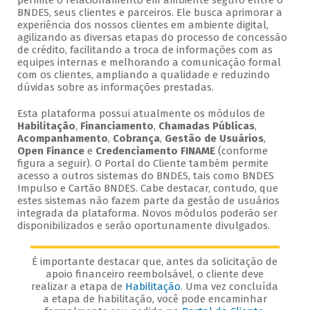
permite o relacionamento em ambiente seguro entre o
BNDES, seus clientes e parceiros. Ele busca aprimorar a
experiência dos nossos clientes em ambiente digital,
agilizando as diversas etapas do processo de concessão
de crédito, facilitando a troca de informações com as
equipes internas e melhorando a comunicação formal
com os clientes, ampliando a qualidade e reduzindo
dúvidas sobre as informações prestadas.
Esta plataforma possui atualmente os módulos de
Habilitação
,
Financiamento
,
Chamadas Públicas
,
Acompanhamento
,
Cobrança
,
Gestão de Usuários
,
Open Finance
e
Credenciamento FINAME
(conforme
figura a seguir). O Portal do Cliente também permite
acesso a outros sistemas do BNDES, tais como BNDES
Impulso e Cartão BNDES. Cabe destacar, contudo, que
estes sistemas não fazem parte da gestão de usuários
integrada da plataforma. Novos módulos poderão ser
disponibilizados e serão oportunamente divulgados.
É importante destacar que, antes da solicitação de
apoio financeiro reembolsável, o cliente deve
realizar a etapa de
Habilitação
. Uma vez concluída
a etapa de habilitação, você pode encaminhar