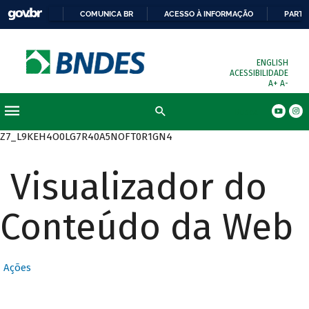
COMUNICA BR
ACESSO À INFORMAÇÃO
PARTI
ENGLISH
ACESSIBILIDADE
A+
A-
Busca
Z7_L9KEH4O0LG7R40A5NOFT0R1GN4
Visualizador do
Conteúdo da Web
Ações