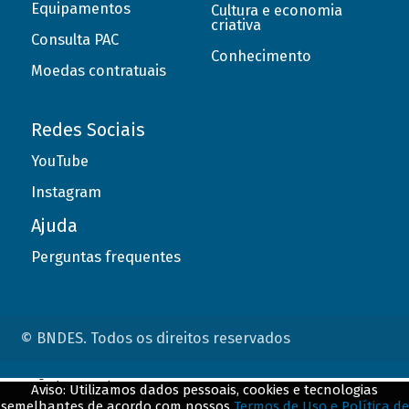
Equipamentos
Cultura e economia
criativa
Consulta PAC
Conhecimento
Moedas contratuais
Redes Sociais
YouTube
Instagram
Ajuda
Perguntas frequentes
© BNDES. Todos os direitos reservados
ConteÃºdo complementar
Aviso: Utilizamos dados pessoais, cookies e tecnologias
semelhantes de acordo com nossos
Termos de Uso e Política de