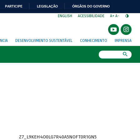
PARTICIPE
LEGISLAÇÃO
ÓRGÃOS DO GOVERNO
⁣
ENGLISH
ACESSIBILIDADE
A+
A-
NCIA
DESENVOLVIMENTO SUSTENTÁVEL
CONHECIMENTO
IMPRENSA
Busca
Z7_L9KEH4O0LG7R40A5NOFT0R1GN5