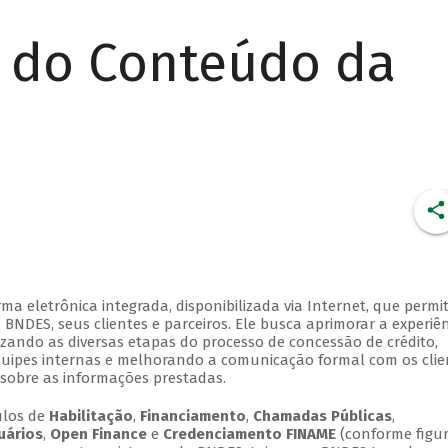
r do Conteúdo da
 eletrônica integrada, disponibilizada via Internet, que permi
NDES, seus clientes e parceiros. Ele busca aprimorar a experiên
lizando as diversas etapas do processo de concessão de crédito,
quipes internas e melhorando a comunicação formal com os clie
sobre as informações prestadas.
ulos de
Habilitação
,
Financiamento
,
Chamadas Públicas
,
uários
,
Open Finance
e
Credenciamento FINAME
(conforme figur