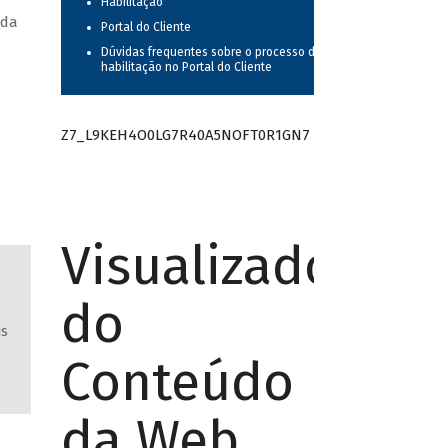
Habilitação
 da
Portal do Cliente
Dúvidas frequentes sobre o processo de
habilitação no Portal do Cliente
Z7_L9KEH4O0LG7R40A5NOFT0R1GN7
Visualizador
do
is
Conteúdo
da Web