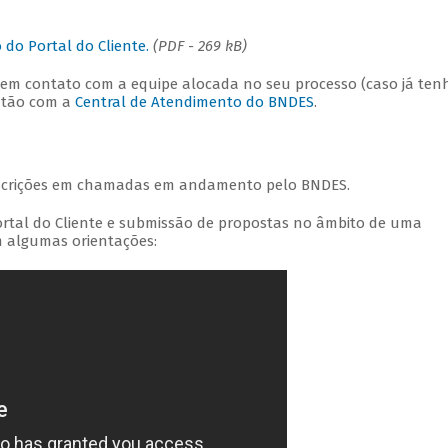
do Portal do Cliente.
(PDF - 269 kB)
 em contato com a equipe alocada no seu processo (caso já ten
então com a
Central de Atendimento do BNDES
.
nscrições em chamadas em andamento pelo BNDES.
ortal do Cliente e submissão de propostas no âmbito de uma
 algumas orientações: