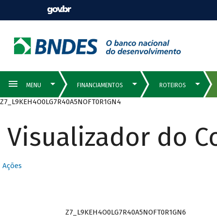
Z7_L9KEH4O0LG7R40A5NOFT0R1GN4
Visualizador do 
Ações
Z7_L9KEH4O0LG7R40A5NOFT0R1GN6