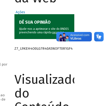
Ações
DÊ SUA OPINIÃO
Ajude-nos a aprimorar o site do BNDES
preenchendo uma rápida
pesquisa
.
Z7_L9KEH4O0LG7R40A5NOFT0R1GF4
l por
Visualizador
do
 ao
o de