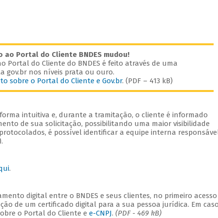
o ao Portal do Cliente BNDES mudou!
o Portal do Cliente do BNDES é feito através de uma
a gov.br nos níveis prata ou ouro.
to sobre o Portal do Cliente e Gov.br
. (PDF – 413 kB)
orma intuitiva e, durante a tramitação, o cliente é informado
nto de sua solicitação, possibilitando uma maior visibilidade
rotocolados, é possível identificar a equipe interna responsáve
.
qui
.
mento digital entre o BNDES e seus clientes, no primeiro acesso
ação de um certificado digital para a sua pessoa jurídica. Em cas
sobre o Portal do Cliente e
e-CNPJ
.
(PDF - 469 kB)