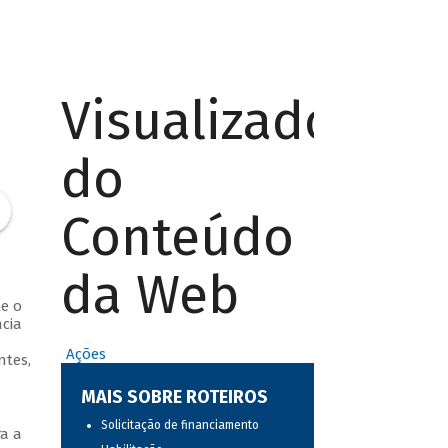
Visualizador
do
Conteúdo
da Web
te o
cia
Ações
ntes,
MAIS SOBRE ROTEIROS
Solicitação de financiamento
a a