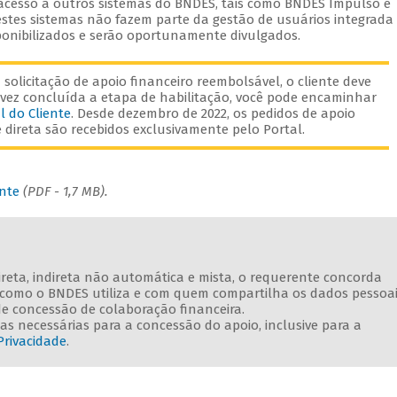
 acesso a outros sistemas do BNDES, tais como BNDES Impulso e
stes sistemas não fazem parte da gestão de usuários integrada
onibilizados e serão oportunamente divulgados.
solicitação de apoio financeiro reembolsável, o cliente deve
vez concluída a etapa de habilitação, você pode encaminhar
l do Cliente
. Desde dezembro de 2022, os pedidos de apoio
direta são recebidos exclusivamente pelo Portal.
ente
(PDF - 1,7 MB).
direta, indireta não automática e mista, o requerente concorda
e como o BNDES utiliza e com quem compartilha os dados pessoa
de concessão de colaboração financeira.
s necessárias para a concessão do apoio, inclusive para a
Privacidade
.