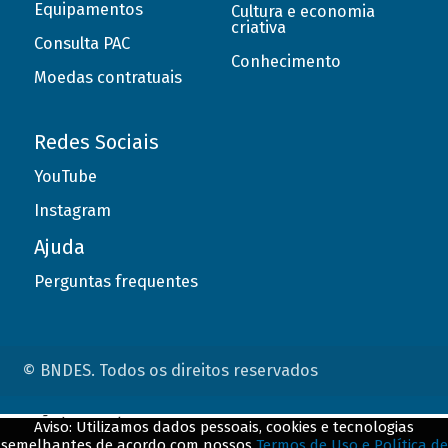
Equipamentos
Cultura e economia
criativa
Consulta PAC
Conhecimento
Moedas contratuais
Redes Sociais
YouTube
Instagram
Ajuda
Perguntas frequentes
© BNDES. Todos os direitos reservados
ConteÃºdo complementar
Aviso: Utilizamos dados pessoais, cookies e tecnologias
semelhantes de acordo com nossos
Termos de Uso e Política de