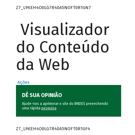
Z7_L9KEH4O0LG7R40A5NOFT0R1GN7
Visualizador
do Conteúdo
da Web
Ações
DÊ SUA OPINIÃO
Ajude-nos a aprimorar o site do BNDES preenchendo
uma rápida
pesquisa
.
Z7_L9KEH4O0LG7R40A5NOFT0R1GF4