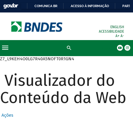
COMUNICA BR
ACESSO À INFORMAÇÃO
PARTI
ENGLISH
ACESSIBILIDADE
A+
A-
Busca
Z7_L9KEH4O0LG7R40A5NOFT0R1GN4
Visualizador do
Conteúdo da Web
Ações