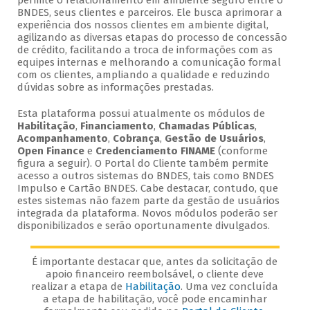
permite o relacionamento em ambiente seguro entre o
BNDES, seus clientes e parceiros. Ele busca aprimorar a
experiência dos nossos clientes em ambiente digital,
agilizando as diversas etapas do processo de concessão
de crédito, facilitando a troca de informações com as
equipes internas e melhorando a comunicação formal
com os clientes, ampliando a qualidade e reduzindo
dúvidas sobre as informações prestadas.
Esta plataforma possui atualmente os módulos de
Habilitação
,
Financiamento
,
Chamadas Públicas
,
Acompanhamento
,
Cobrança
,
Gestão de Usuários
,
Open Finance
e
Credenciamento FINAME
(conforme
figura a seguir). O Portal do Cliente também permite
acesso a outros sistemas do BNDES, tais como BNDES
Impulso e Cartão BNDES. Cabe destacar, contudo, que
estes sistemas não fazem parte da gestão de usuários
integrada da plataforma. Novos módulos poderão ser
disponibilizados e serão oportunamente divulgados.
É importante destacar que, antes da solicitação de
apoio financeiro reembolsável, o cliente deve
realizar a etapa de
Habilitação
. Uma vez concluída
a etapa de habilitação, você pode encaminhar