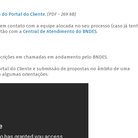
do Portal do Cliente.
(PDF - 269 kB)
 em contato com a equipe alocada no seu processo (caso já ten
então com a
Central de Atendimento do BNDES
.
nscrições em chamadas em andamento pelo BNDES.
ortal do Cliente e submissão de propostas no âmbito de uma
 algumas orientações: