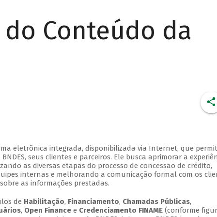
r do Conteúdo da
 eletrônica integrada, disponibilizada via Internet, que permi
NDES, seus clientes e parceiros. Ele busca aprimorar a experiên
lizando as diversas etapas do processo de concessão de crédito,
quipes internas e melhorando a comunicação formal com os clie
sobre as informações prestadas.
ulos de
Habilitação
,
Financiamento
,
Chamadas Públicas
,
uários
,
Open Finance
e
Credenciamento FINAME
(conforme figur