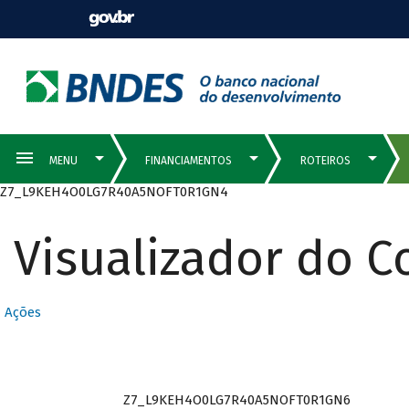
Z7_L9KEH4O0LG7R40A5NOFT0R1GN4
Visualizador do 
Ações
Z7_L9KEH4O0LG7R40A5NOFT0R1GN6