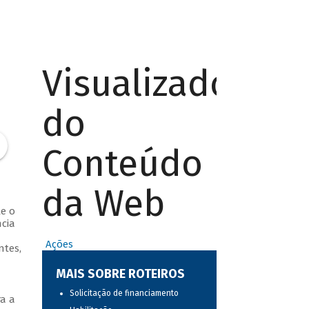
Visualizador
do
Conteúdo
da Web
te o
cia
Ações
ntes,
MAIS SOBRE ROTEIROS
Solicitação de financiamento
a a