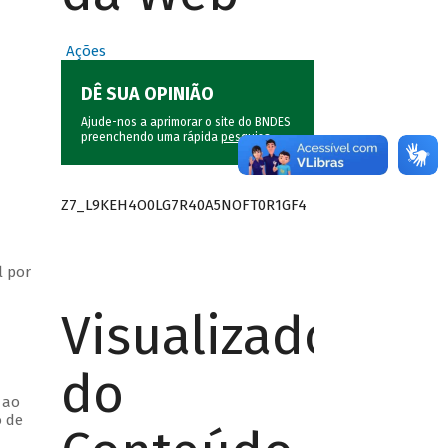
Ações
DÊ SUA OPINIÃO
Ajude-nos a aprimorar o site do BNDES
preenchendo uma rápida
pesquisa
.
Z7_L9KEH4O0LG7R40A5NOFT0R1GF4
l por
Visualizador
do
 ao
o de