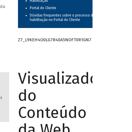
Habilitação
 da
Portal do Cliente
Dúvidas frequentes sobre o processo de
habilitação no Portal do Cliente
Z7_L9KEH4O0LG7R40A5NOFT0R1GN7
Visualizador
do
is
Conteúdo
da Web