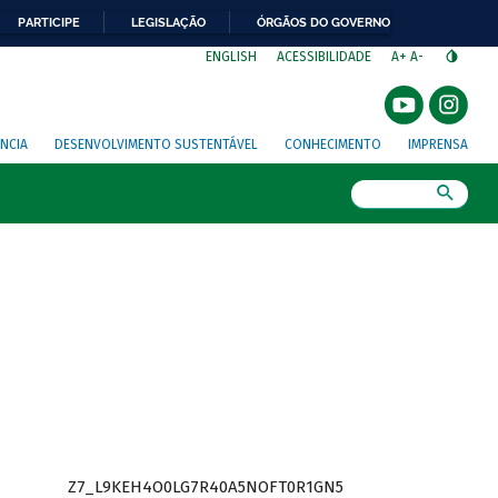
PARTICIPE
LEGISLAÇÃO
ÓRGÃOS DO GOVERNO
⁣
ENGLISH
ACESSIBILIDADE
A+
A-
NCIA
DESENVOLVIMENTO SUSTENTÁVEL
CONHECIMENTO
IMPRENSA
Busca
Z7_L9KEH4O0LG7R40A5NOFT0R1GN5