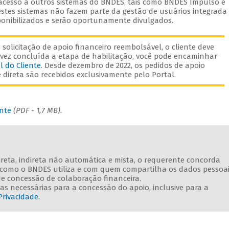
 acesso a outros sistemas do BNDES, tais como BNDES Impulso e
stes sistemas não fazem parte da gestão de usuários integrada
onibilizados e serão oportunamente divulgados.
solicitação de apoio financeiro reembolsável, o cliente deve
vez concluída a etapa de habilitação, você pode encaminhar
l do Cliente
. Desde dezembro de 2022, os pedidos de apoio
direta são recebidos exclusivamente pelo Portal.
ente
(PDF - 1,7 MB).
direta, indireta não automática e mista, o requerente concorda
e como o BNDES utiliza e com quem compartilha os dados pessoa
de concessão de colaboração financeira.
s necessárias para a concessão do apoio, inclusive para a
Privacidade
.