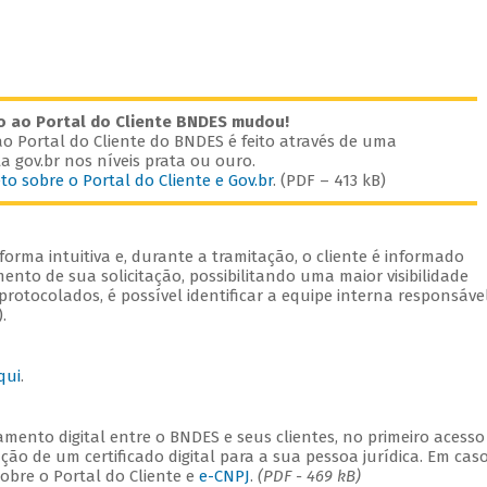
o ao Portal do Cliente BNDES mudou!
o Portal do Cliente do BNDES é feito através de uma
a gov.br nos níveis prata ou ouro.
to sobre o Portal do Cliente e Gov.br
. (PDF – 413 kB)
orma intuitiva e, durante a tramitação, o cliente é informado
nto de sua solicitação, possibilitando uma maior visibilidade
rotocolados, é possível identificar a equipe interna responsáve
.
qui
.
mento digital entre o BNDES e seus clientes, no primeiro acesso
ação de um certificado digital para a sua pessoa jurídica. Em cas
sobre o Portal do Cliente e
e-CNPJ
.
(PDF - 469 kB)