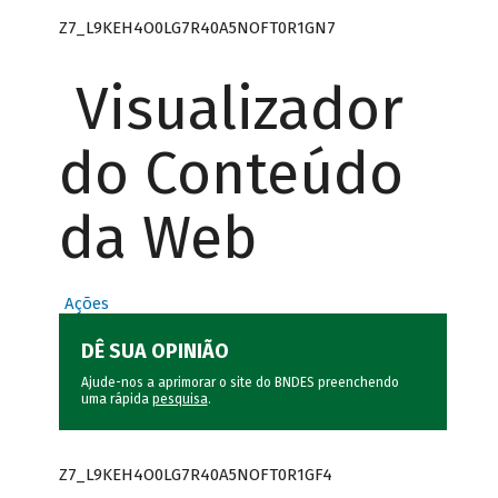
Z7_L9KEH4O0LG7R40A5NOFT0R1GN7
Visualizador
do Conteúdo
da Web
Ações
DÊ SUA OPINIÃO
Ajude-nos a aprimorar o site do BNDES preenchendo
uma rápida
pesquisa
.
Z7_L9KEH4O0LG7R40A5NOFT0R1GF4