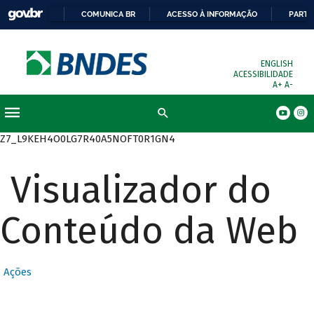
COMUNICA BR
ACESSO À INFORMAÇÃO
PARTI
ENGLISH
ACESSIBILIDADE
A+
A-
Busca
Z7_L9KEH4O0LG7R40A5NOFT0R1GN4
Visualizador do
Conteúdo da Web
Ações