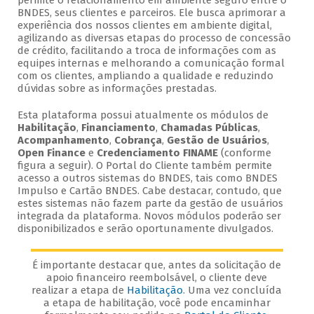
permite o relacionamento em ambiente seguro entre o
BNDES, seus clientes e parceiros. Ele busca aprimorar a
experiência dos nossos clientes em ambiente digital,
agilizando as diversas etapas do processo de concessão
de crédito, facilitando a troca de informações com as
equipes internas e melhorando a comunicação formal
com os clientes, ampliando a qualidade e reduzindo
dúvidas sobre as informações prestadas.
Esta plataforma possui atualmente os módulos de
Habilitação
,
Financiamento
,
Chamadas Públicas
,
Acompanhamento
,
Cobrança
,
Gestão de Usuários
,
Open Finance
e
Credenciamento FINAME
(conforme
figura a seguir). O Portal do Cliente também permite
acesso a outros sistemas do BNDES, tais como BNDES
Impulso e Cartão BNDES. Cabe destacar, contudo, que
estes sistemas não fazem parte da gestão de usuários
integrada da plataforma. Novos módulos poderão ser
disponibilizados e serão oportunamente divulgados.
É importante destacar que, antes da solicitação de
apoio financeiro reembolsável, o cliente deve
realizar a etapa de
Habilitação
. Uma vez concluída
a etapa de habilitação, você pode encaminhar