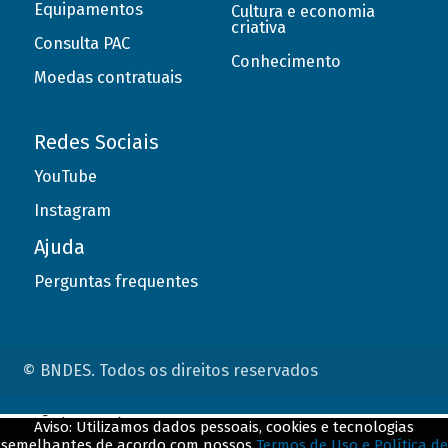
Equipamentos
Cultura e economia
criativa
Consulta PAC
Conhecimento
Moedas contratuais
Redes Sociais
YouTube
Instagram
Ajuda
Perguntas frequentes
© BNDES. Todos os direitos reservados
ConteÃºdo complementar
Aviso: Utilizamos dados pessoais, cookies e tecnologias
semelhantes de acordo com nossos
Termos de Uso e Política de