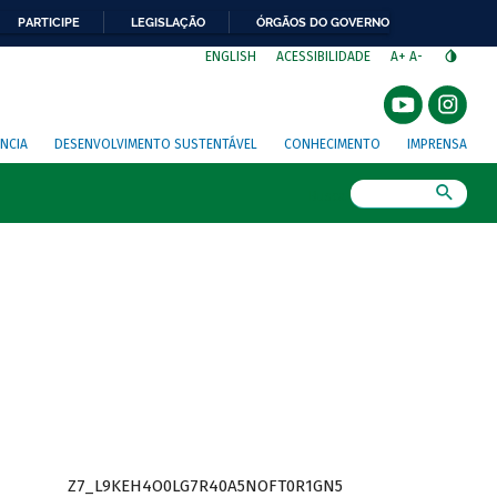
PARTICIPE
LEGISLAÇÃO
ÓRGÃOS DO GOVERNO
⁣
ENGLISH
ACESSIBILIDADE
A+
A-
NCIA
DESENVOLVIMENTO SUSTENTÁVEL
CONHECIMENTO
IMPRENSA
Busca
Z7_L9KEH4O0LG7R40A5NOFT0R1GN5