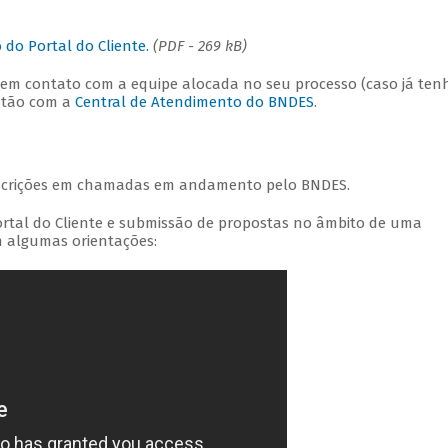
do Portal do Cliente.
(PDF - 269 kB)
 em contato com a equipe alocada no seu processo (caso já ten
então com a
Central de Atendimento do BNDES
.
nscrições em chamadas em andamento pelo BNDES.
ortal do Cliente e submissão de propostas no âmbito de uma
 algumas orientações: