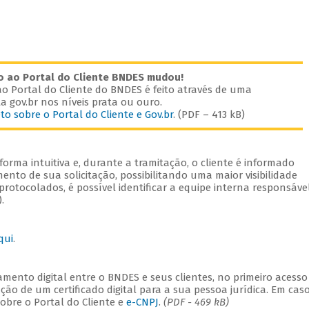
o ao Portal do Cliente BNDES mudou!
o Portal do Cliente do BNDES é feito através de uma
a gov.br nos níveis prata ou ouro.
to sobre o Portal do Cliente e Gov.br
. (PDF – 413 kB)
orma intuitiva e, durante a tramitação, o cliente é informado
nto de sua solicitação, possibilitando uma maior visibilidade
rotocolados, é possível identificar a equipe interna responsáve
.
qui
.
mento digital entre o BNDES e seus clientes, no primeiro acesso
ação de um certificado digital para a sua pessoa jurídica. Em cas
sobre o Portal do Cliente e
e-CNPJ
.
(PDF - 469 kB)