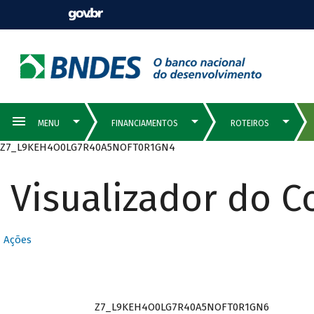
Z7_L9KEH4O0LG7R40A5NOFT0R1GN4
Visualizador do 
Ações
Z7_L9KEH4O0LG7R40A5NOFT0R1GN6