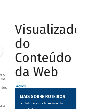
Visualizador
do
Conteúdo
da Web
te o
cia
Ações
ntes,
MAIS SOBRE ROTEIROS
Solicitação de financiamento
a a