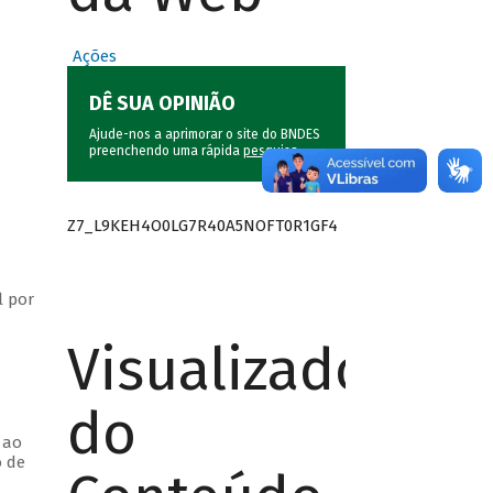
Ações
DÊ SUA OPINIÃO
Ajude-nos a aprimorar o site do BNDES
preenchendo uma rápida
pesquisa
.
Z7_L9KEH4O0LG7R40A5NOFT0R1GF4
l por
Visualizador
do
 ao
o de