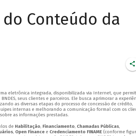
r do Conteúdo da
 eletrônica integrada, disponibilizada via Internet, que permi
NDES, seus clientes e parceiros. Ele busca aprimorar a experiên
lizando as diversas etapas do processo de concessão de crédito,
quipes internas e melhorando a comunicação formal com os clie
sobre as informações prestadas.
ulos de
Habilitação
,
Financiamento
,
Chamadas Públicas
,
uários
,
Open Finance
e
Credenciamento FINAME
(conforme figur