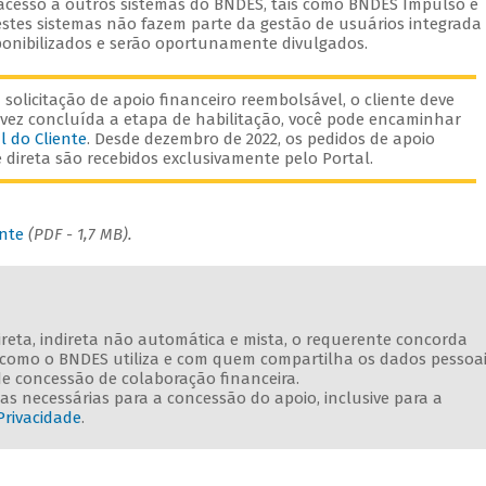
 acesso a outros sistemas do BNDES, tais como BNDES Impulso e
stes sistemas não fazem parte da gestão de usuários integrada
onibilizados e serão oportunamente divulgados.
solicitação de apoio financeiro reembolsável, o cliente deve
vez concluída a etapa de habilitação, você pode encaminhar
l do Cliente
. Desde dezembro de 2022, os pedidos de apoio
direta são recebidos exclusivamente pelo Portal.
ente
(PDF - 1,7 MB).
direta, indireta não automática e mista, o requerente concorda
e como o BNDES utiliza e com quem compartilha os dados pessoa
de concessão de colaboração financeira.
s necessárias para a concessão do apoio, inclusive para a
Privacidade
.