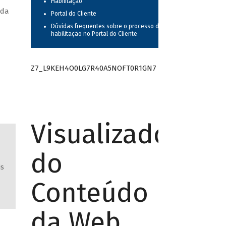
Habilitação
 da
Portal do Cliente
Dúvidas frequentes sobre o processo de
habilitação no Portal do Cliente
Z7_L9KEH4O0LG7R40A5NOFT0R1GN7
Visualizador
do
is
Conteúdo
da Web