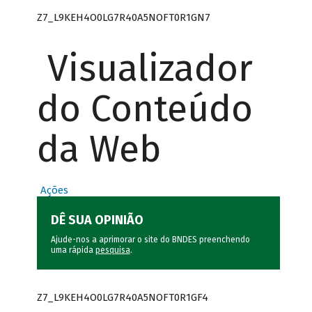
Z7_L9KEH4O0LG7R40A5NOFT0R1GN7
Visualizador
do Conteúdo
da Web
Ações
DÊ SUA OPINIÃO
Ajude-nos a aprimorar o site do BNDES preenchendo
uma rápida
pesquisa
.
Z7_L9KEH4O0LG7R40A5NOFT0R1GF4