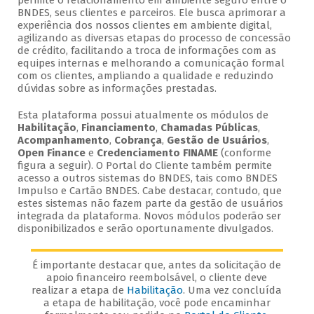
permite o relacionamento em ambiente seguro entre o
BNDES, seus clientes e parceiros. Ele busca aprimorar a
experiência dos nossos clientes em ambiente digital,
agilizando as diversas etapas do processo de concessão
de crédito, facilitando a troca de informações com as
equipes internas e melhorando a comunicação formal
com os clientes, ampliando a qualidade e reduzindo
dúvidas sobre as informações prestadas.
Esta plataforma possui atualmente os módulos de
Habilitação
,
Financiamento
,
Chamadas Públicas
,
Acompanhamento
,
Cobrança
,
Gestão de Usuários
,
Open Finance
e
Credenciamento FINAME
(conforme
figura a seguir). O Portal do Cliente também permite
acesso a outros sistemas do BNDES, tais como BNDES
Impulso e Cartão BNDES. Cabe destacar, contudo, que
estes sistemas não fazem parte da gestão de usuários
integrada da plataforma. Novos módulos poderão ser
disponibilizados e serão oportunamente divulgados.
É importante destacar que, antes da solicitação de
apoio financeiro reembolsável, o cliente deve
realizar a etapa de
Habilitação
. Uma vez concluída
a etapa de habilitação, você pode encaminhar