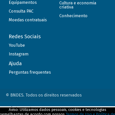
Equipamentos
Cultura e economia
criativa
Consulta PAC
Conhecimento
Moedas contratuais
Redes Sociais
YouTube
Instagram
Ajuda
Perguntas frequentes
© BNDES. Todos os direitos reservados
ConteÃºdo complementar
Aviso: Utilizamos dados pessoais, cookies e tecnologias
semelhantes de acordo com nossos
Termos de Uso e Política de