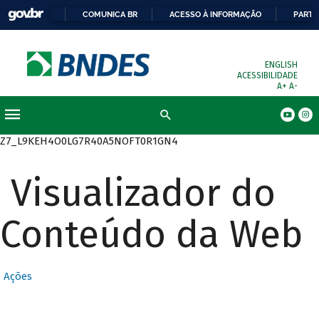
COMUNICA BR
ACESSO À INFORMAÇÃO
PARTI
ENGLISH
ACESSIBILIDADE
A+
A-
Busca
Z7_L9KEH4O0LG7R40A5NOFT0R1GN4
Visualizador do
Conteúdo da Web
Ações