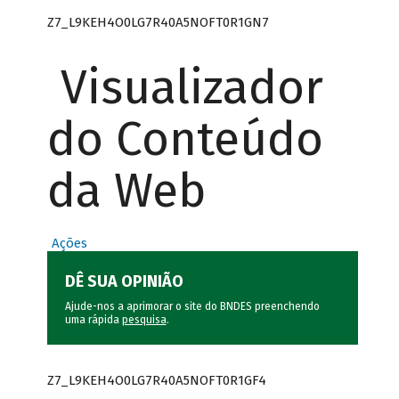
Z7_L9KEH4O0LG7R40A5NOFT0R1GN7
Visualizador
do Conteúdo
da Web
Ações
DÊ SUA OPINIÃO
Ajude-nos a aprimorar o site do BNDES preenchendo
uma rápida
pesquisa
.
Z7_L9KEH4O0LG7R40A5NOFT0R1GF4