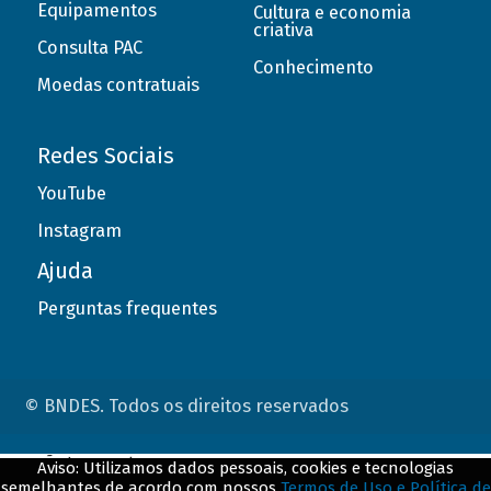
Equipamentos
Cultura e economia
criativa
Consulta PAC
Conhecimento
Moedas contratuais
Redes Sociais
YouTube
Instagram
Ajuda
Perguntas frequentes
© BNDES. Todos os direitos reservados
ConteÃºdo complementar
Aviso: Utilizamos dados pessoais, cookies e tecnologias
semelhantes de acordo com nossos
Termos de Uso e Política de