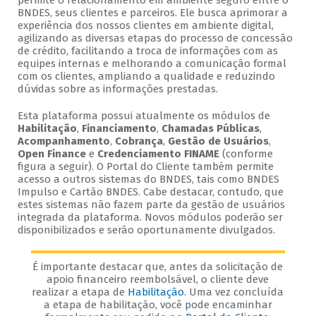
permite o relacionamento em ambiente seguro entre o
BNDES, seus clientes e parceiros. Ele busca aprimorar a
experiência dos nossos clientes em ambiente digital,
agilizando as diversas etapas do processo de concessão
de crédito, facilitando a troca de informações com as
equipes internas e melhorando a comunicação formal
com os clientes, ampliando a qualidade e reduzindo
dúvidas sobre as informações prestadas.
Esta plataforma possui atualmente os módulos de
Habilitação
,
Financiamento
,
Chamadas Públicas
,
Acompanhamento
,
Cobrança
,
Gestão de Usuários
,
Open Finance
e
Credenciamento FINAME
(conforme
figura a seguir). O Portal do Cliente também permite
acesso a outros sistemas do BNDES, tais como BNDES
Impulso e Cartão BNDES. Cabe destacar, contudo, que
estes sistemas não fazem parte da gestão de usuários
integrada da plataforma. Novos módulos poderão ser
disponibilizados e serão oportunamente divulgados.
É importante destacar que, antes da solicitação de
apoio financeiro reembolsável, o cliente deve
realizar a etapa de
Habilitação
. Uma vez concluída
a etapa de habilitação, você pode encaminhar