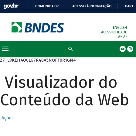
COMUNICA BR
ACESSO À INFORMAÇÃO
PARTI
ENGLISH
ACESSIBILIDADE
A+
A-
Busca
Z7_L9KEH4O0LG7R40A5NOFT0R1GN4
Visualizador do
Conteúdo da Web
Ações