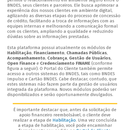
permite o relacionamento em ambiente seguro entre o
BNDES, seus clientes e parceiros. Ele busca aprimorar a
experiência dos nossos clientes em ambiente digital,
agilizando as diversas etapas do processo de concessão
de crédito, facilitando a troca de informações com as
equipes internas e melhorando a comunicação formal
com os clientes, ampliando a qualidade e reduzindo
dúvidas sobre as informações prestadas.
Esta plataforma possui atualmente os módulos de
Habilitação
,
Financiamento
,
Chamadas Públicas
,
Acompanhamento
,
Cobrança
,
Gestão de Usuários
,
Open Finance
e
Credenciamento FINAME
(conforme
figura a seguir). O Portal do Cliente também permite
acesso a outros sistemas do BNDES, tais como BNDES
Impulso e Cartão BNDES. Cabe destacar, contudo, que
estes sistemas não fazem parte da gestão de usuários
integrada da plataforma. Novos módulos poderão ser
disponibilizados e serão oportunamente divulgados.
É importante destacar que, antes da solicitação de
apoio financeiro reembolsável, o cliente deve
realizar a etapa de
Habilitação
. Uma vez concluída
a etapa de habilitação, você pode encaminhar