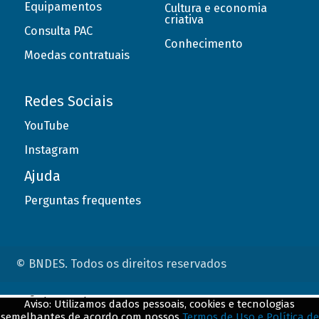
Equipamentos
Cultura e economia
criativa
Consulta PAC
Conhecimento
Moedas contratuais
Redes Sociais
YouTube
Instagram
Ajuda
Perguntas frequentes
© BNDES. Todos os direitos reservados
ConteÃºdo complementar
Aviso: Utilizamos dados pessoais, cookies e tecnologias
semelhantes de acordo com nossos
Termos de Uso e Política de