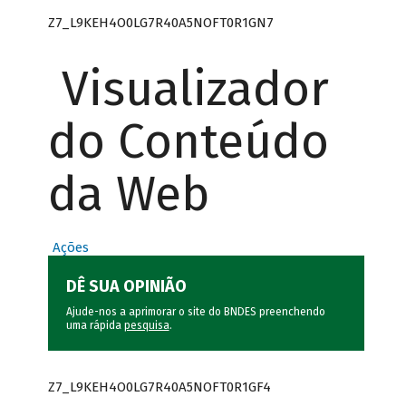
Z7_L9KEH4O0LG7R40A5NOFT0R1GN7
Visualizador
do Conteúdo
da Web
Ações
DÊ SUA OPINIÃO
Ajude-nos a aprimorar o site do BNDES preenchendo
uma rápida
pesquisa
.
Z7_L9KEH4O0LG7R40A5NOFT0R1GF4