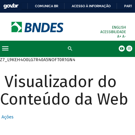
COMUNICA BR
ACESSO À INFORMAÇÃO
PARTI
ENGLISH
ACESSIBILIDADE
A+
A-
Busca
Z7_L9KEH4O0LG7R40A5NOFT0R1GN4
Visualizador do
Conteúdo da Web
Ações