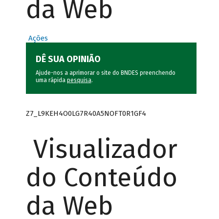
da Web
Ações
DÊ SUA OPINIÃO
Ajude-nos a aprimorar o site do BNDES preenchendo
uma rápida
pesquisa
.
Z7_L9KEH4O0LG7R40A5NOFT0R1GF4
Visualizador
do Conteúdo
da Web