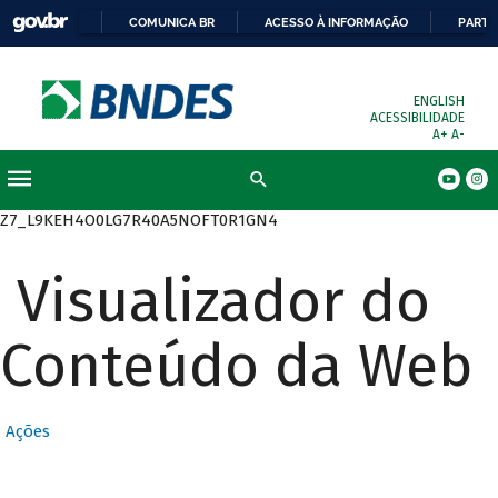
COMUNICA BR
ACESSO À INFORMAÇÃO
PARTI
ENGLISH
ACESSIBILIDADE
A+
A-
Busca
Z7_L9KEH4O0LG7R40A5NOFT0R1GN4
Visualizador do
Conteúdo da Web
Ações