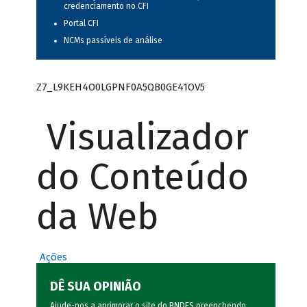
credenciamento no CFI
Portal CFI
NCMs passíveis de análise
Z7_L9KEH4O0LGPNF0A5QB0GE41OV5
Visualizador
do Conteúdo
da Web
Ações
DÊ SUA OPINIÃO
Ajude-nos a aprimorar o site do BNDES preenchendo