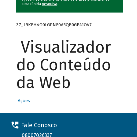
uma rápida
pesquisa
.
Z7_L9KEH4O0LGPNF0A5QB0GE41OV7
Visualizador
do Conteúdo
da Web
Ações
Fale Conosco
08007026337