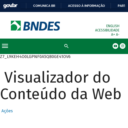
COMUNICA BR
ACESSO À INFORMAÇÃO
PARTI
ENGLISH
ACESSIBILIDADE
A+
A-
Busca
Z7_L9KEH4O0LGPNF0A5QB0GE41OV6
Visualizador do
Conteúdo da Web
Ações