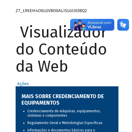
Z7_L9KEH4O0LGVBD0ALISLGU038Q2
Visualizador
do Conteúdo
da Web
Ações
MAIS SOBRE CREDENCIAMENTO DE
EQUIPAMENTOS
Credenciamento de máquinas, equipamentos,
sistemas e componentes
Regulamento Geral e Metodologias Específicas
Informações e documentos básicos para o