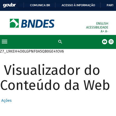
COMUNICA BR
ACESSO À INFORMAÇÃO
PARTI
ENGLISH
ACESSIBILIDADE
A+
A-
Busca
Z7_L9KEH4O0LGPNF0A5QB0GE41OV6
Visualizador do
Conteúdo da Web
Ações