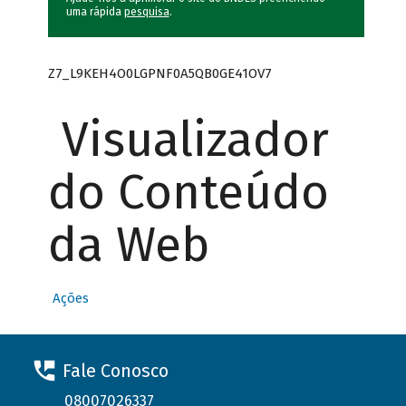
uma rápida
pesquisa
.
Z7_L9KEH4O0LGPNF0A5QB0GE41OV7
Visualizador
do Conteúdo
da Web
Ações
Fale Conosco
08007026337