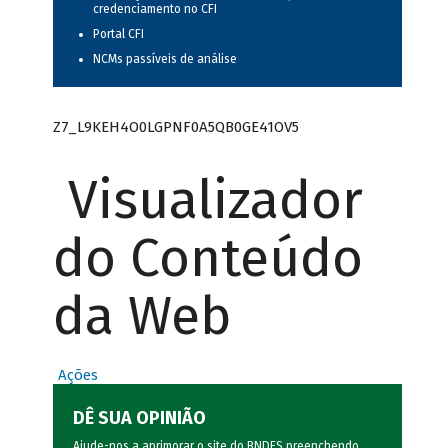
credenciamento no CFI
Portal CFI
NCMs passíveis de análise
Z7_L9KEH4O0LGPNF0A5QB0GE41OV5
Visualizador
do Conteúdo
da Web
Ações
DÊ SUA OPINIÃO
Ajude-nos a aprimorar o site do BNDES preenchendo