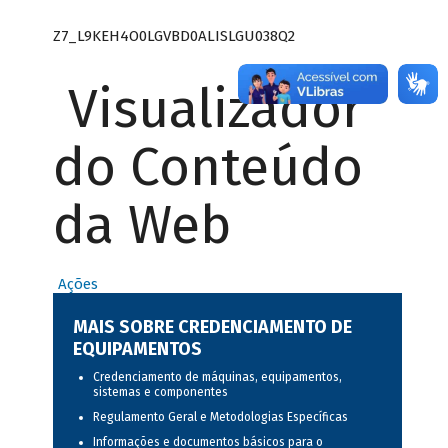
Z7_L9KEH4O0LGVBD0ALISLGU038Q2
Visualizador
do Conteúdo
da Web
Ações
MAIS SOBRE CREDENCIAMENTO DE
EQUIPAMENTOS
Credenciamento de máquinas, equipamentos,
sistemas e componentes
Regulamento Geral e Metodologias Específicas
Informações e documentos básicos para o