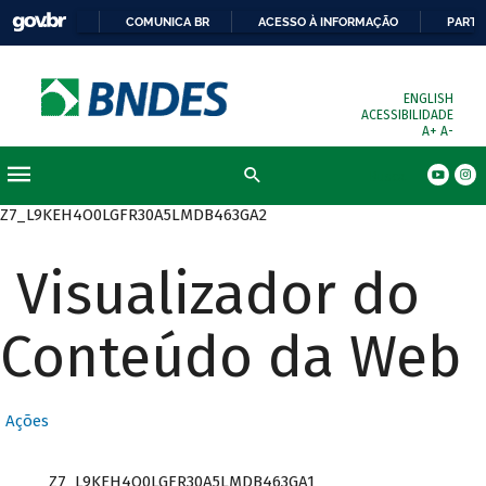
COMUNICA BR
ACESSO À INFORMAÇÃO
PARTI
ENGLISH
ACESSIBILIDADE
A+
A-
Busca
Z7_L9KEH4O0LGFR30A5LMDB463GA2
Visualizador do
Conteúdo da Web
Ações
Z7_L9KEH4O0LGFR30A5LMDB463GA1