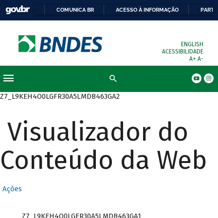
COMUNICA BR
ACESSO À INFORMAÇÃO
PARTI
ENGLISH
ACESSIBILIDADE
A+
A-
Busca
Z7_L9KEH4O0LGFR30A5LMDB463GA2
Visualizador do
Conteúdo da Web
Ações
Z7_L9KEH4O0LGFR30A5LMDB463GA1