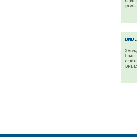
dinâmi
proce
BNDE
Serviç
finan
contr
BNDES