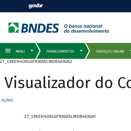
Z7_L9KEH4O0LGFR30A5LMDB463GA2
Visualizador do 
Ações
Z7_L9KEH4O0LGFR30A5LMDB463GA1