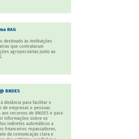
ema RAG
o destinado às instituições
ceiras que contrataram
ções agropecuárias junto ao
.
n@ BNDES
à distância para facilitar o
o de empresas e pessoas
as aos recursos do BNDES e para
dir informações sobre os
tos indiretos automáticos a
es financeiros repassadores,
eio da comunicação clara e