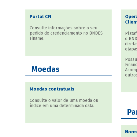
Portal CFI
Opera
Clien
Consulte informações sobre o seu
pedido de credenciamento no BNDES
Plata
Finame.
o BND
direta
etapa
Possu
Finan
Moedas
Acomp
outros
Moedas contratuais
Consulte o valor de uma moeda ou
índice em uma determinada data.
Pa
Norm