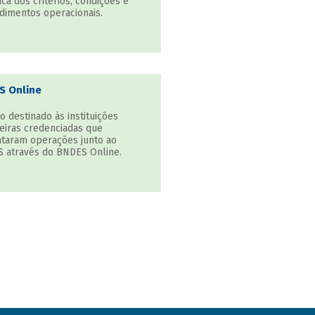
ca dos critérios, condições e
dimentos operacionais.
S Online
o destinado às instituições
ceiras credenciadas que
ataram operações junto ao
 através do BNDES Online.