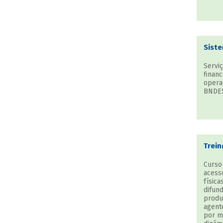
Sist
Serviç
finan
opera
BNDES
Trei
Curso 
acess
físic
difun
produ
agent
por m