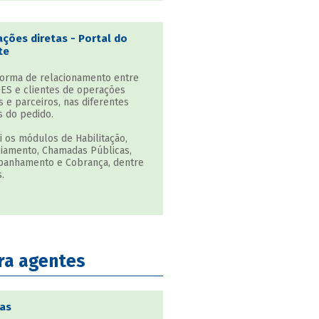
ções diretas - Portal do
te
forma de relacionamento entre
ES e clientes de operações
s e parceiros, nas diferentes
s do pedido.
i os módulos de Habilitação,
ciamento, Chamadas Públicas,
anhamento e Cobrança, dentre
.
ra agentes
as