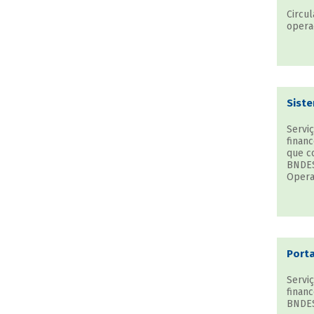
Circul
operaç
Siste
Serviç
financ
que c
BNDES
Opera
Porta
Serviç
financ
BNDES