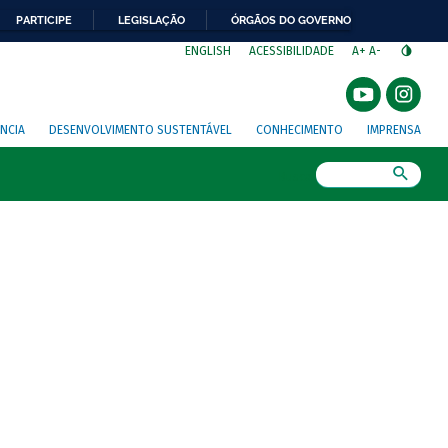
PARTICIPE
LEGISLAÇÃO
ÓRGÃOS DO GOVERNO
⁣
ENGLISH
ACESSIBILIDADE
A+
A-
NCIA
DESENVOLVIMENTO SUSTENTÁVEL
CONHECIMENTO
IMPRENSA
Busca