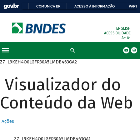
COMUNICA BR
ACESSO À INFORMAÇÃO
PARTI
ENGLISH
ACESSIBILIDADE
A+
A-
Busca
Z7_L9KEH4O0LGFR30A5LMDB463GA2
Visualizador do
Conteúdo da Web
Ações
Z7_L9KEH4O0LGFR30A5LMDB463GA1