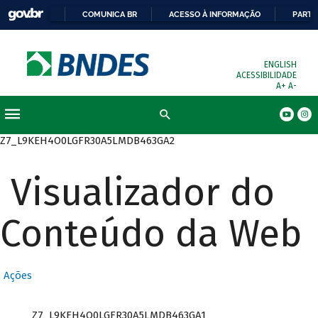
COMUNICA BR
ACESSO À INFORMAÇÃO
PARTI
ENGLISH
ACESSIBILIDADE
A+
A-
Busca
Z7_L9KEH4O0LGFR30A5LMDB463GA2
Visualizador do
Conteúdo da Web
Ações
Z7_L9KEH4O0LGFR30A5LMDB463GA1