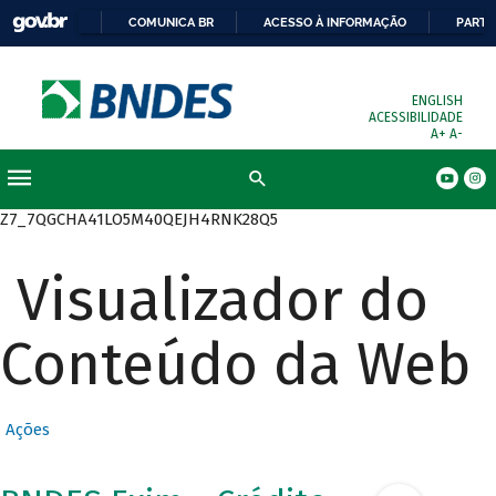
COMUNICA BR
ACESSO À INFORMAÇÃO
PARTI
ENGLISH
ACESSIBILIDADE
A+
A-
Busca
Z7_7QGCHA41LO5M40QEJH4RNK28Q5
Visualizador do
Conteúdo da Web
Ações