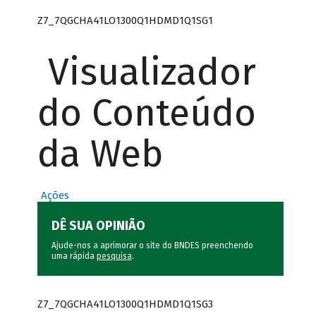
Z7_7QGCHA41LO1300Q1HDMD1Q1SG1
Visualizador
do Conteúdo
da Web
Ações
DÊ SUA OPINIÃO
Ajude-nos a aprimorar o site do BNDES preenchendo
uma rápida
pesquisa
.
Z7_7QGCHA41LO1300Q1HDMD1Q1SG3