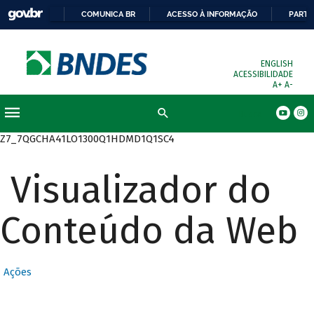
COMUNICA BR
ACESSO À INFORMAÇÃO
PARTI
ENGLISH
ACESSIBILIDADE
A+
A-
Busca
Z7_7QGCHA41LO1300Q1HDMD1Q1SC4
Visualizador do
Conteúdo da Web
Ações