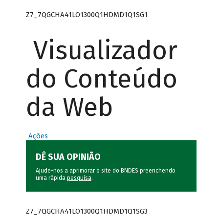
Z7_7QGCHA41LO1300Q1HDMD1Q1SG1
Visualizador
do Conteúdo
da Web
Ações
DÊ SUA OPINIÃO
Ajude-nos a aprimorar o site do BNDES preenchendo
uma rápida
pesquisa
.
Z7_7QGCHA41LO1300Q1HDMD1Q1SG3