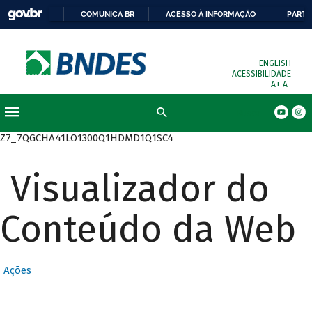
COMUNICA BR
ACESSO À INFORMAÇÃO
PARTI
ENGLISH
ACESSIBILIDADE
A+
A-
Busca
Z7_7QGCHA41LO1300Q1HDMD1Q1SC4
Visualizador do
Conteúdo da Web
Ações