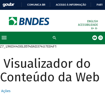
COMUNICA BR
ACESSO À INFORMAÇÃO
PARTI
ENGLISH
ACESSIBILIDADE
A+
A-
Busca
Z7_L9KEH4O0L05T40AD374U7E04F1
Visualizador do
Conteúdo da Web
Ações