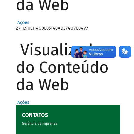
da Web
Ações
Z7_L9KEH4O0L05T40AD374U7E04V7
Visualizador
do Conteúdo
da Web
Ações
CONTATOS
Gerência de imprensa