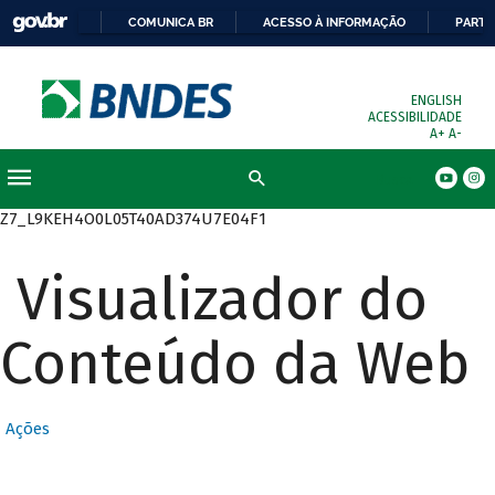
COMUNICA BR
ACESSO À INFORMAÇÃO
PARTI
ENGLISH
ACESSIBILIDADE
A+
A-
Busca
Z7_L9KEH4O0L05T40AD374U7E04F1
Visualizador do
Conteúdo da Web
Ações