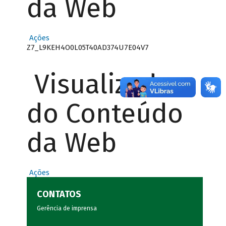
da Web
Ações
Z7_L9KEH4O0L05T40AD374U7E04V7
Visualizador
do Conteúdo
da Web
Ações
CONTATOS
Gerência de imprensa