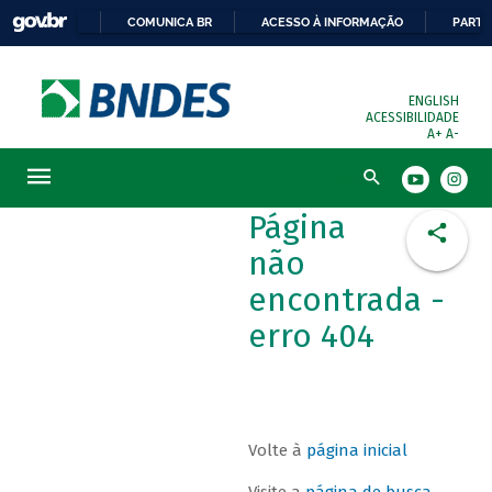
COMUNICA BR
ACESSO À INFORMAÇÃO
PARTI
ENGLISH
ACESSIBILIDADE
A+
A-
Busca
Página
não
encontrada -
erro 404
Volte à
página inicial
Visite a
página de busca