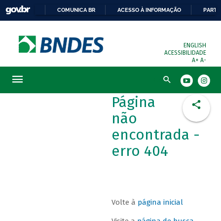
COMUNICA BR
ACESSO À INFORMAÇÃO
PARTI
ENGLISH
ACESSIBILIDADE
A+
A-
Busca
Página
não
encontrada -
erro 404
Volte à
página inicial
Visite a
página de busca