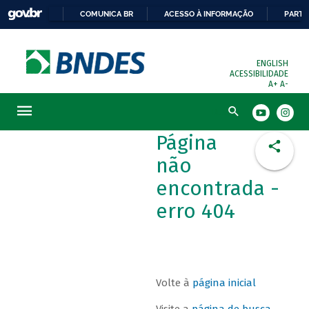
COMUNICA BR
ACESSO À INFORMAÇÃO
PARTI
ENGLISH
ACESSIBILIDADE
A+
A-
Busca
Página
não
encontrada -
erro 404
Volte à
página inicial
Visite a
página de busca