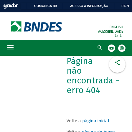
COMUNICA BR
ACESSO À INFORMAÇÃO
PARTI
ENGLISH
ACESSIBILIDADE
A+
A-
Busca
Página
não
encontrada -
erro 404
Volte à
página inicial
Visite a
página de busca