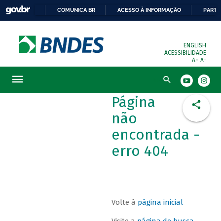
COMUNICA BR
ACESSO À INFORMAÇÃO
PARTI
ENGLISH
ACESSIBILIDADE
A+
A-
Busca
Página
não
encontrada -
erro 404
Volte à
página inicial
Visite a
página de busca