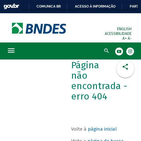
COMUNICA BR
ACESSO À INFORMAÇÃO
PARTI
ENGLISH
ACESSIBILIDADE
A+
A-
Busca
Página
não
encontrada -
erro 404
Volte à
página inicial
Visite a
página de busca