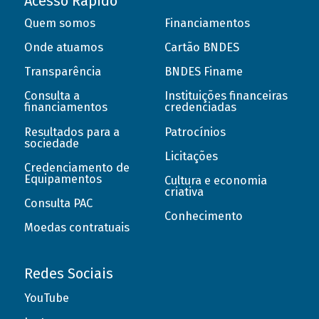
Acesso Rápido
Quem somos
Financiamentos
Onde atuamos
Cartão BNDES
Transparência
BNDES Finame
Consulta a
Instituições financeiras
financiamentos
credenciadas
Resultados para a
Patrocínios
sociedade
Licitações
Credenciamento de
Equipamentos
Cultura e economia
criativa
Consulta PAC
Conhecimento
Moedas contratuais
Redes Sociais
YouTube