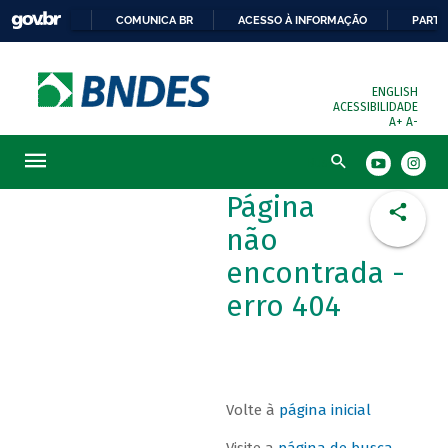
COMUNICA BR
ACESSO À INFORMAÇÃO
PARTI
ENGLISH
ACESSIBILIDADE
A+
A-
Busca
Página
não
encontrada -
erro 404
Volte à
página inicial
Visite a
página de busca