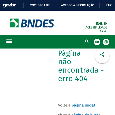
COMUNICA BR
ACESSO À INFORMAÇÃO
PARTI
ENGLISH
ACESSIBILIDADE
A+
A-
Busca
Página
não
encontrada -
erro 404
Volte à
página inicial
Visite a
página de busca