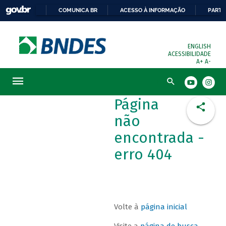
COMUNICA BR
ACESSO À INFORMAÇÃO
PARTI
ENGLISH
ACESSIBILIDADE
A+
A-
Busca
Página
não
encontrada -
erro 404
Volte à
página inicial
Visite a
página de busca