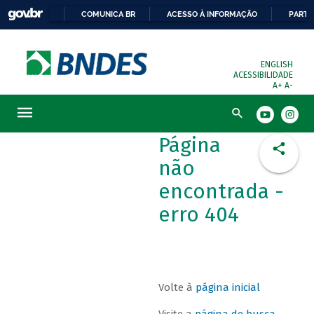
COMUNICA BR
ACESSO À INFORMAÇÃO
PARTI
ENGLISH
ACESSIBILIDADE
A+
A-
Busca
Página
não
encontrada -
erro 404
Volte à
página inicial
Visite a
página de busca