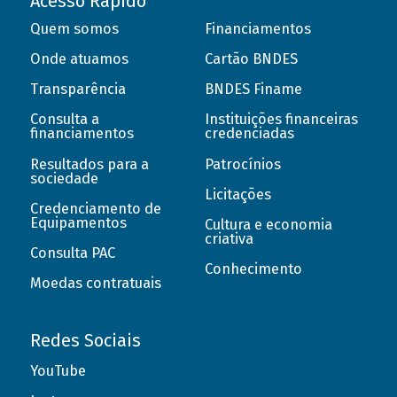
Acesso Rápido
Quem somos
Financiamentos
Onde atuamos
Cartão BNDES
Transparência
BNDES Finame
Consulta a
Instituições financeiras
financiamentos
credenciadas
Resultados para a
Patrocínios
sociedade
Licitações
Credenciamento de
Equipamentos
Cultura e economia
criativa
Consulta PAC
Conhecimento
Moedas contratuais
Redes Sociais
YouTube