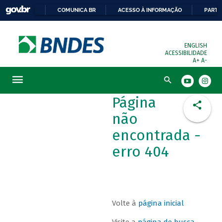
COMUNICA BR
ACESSO À INFORMAÇÃO
PARTI
ENGLISH
ACESSIBILIDADE
A+
A-
Busca
Página
não
encontrada -
erro 404
Volte à
página inicial
Visite a
página de busca