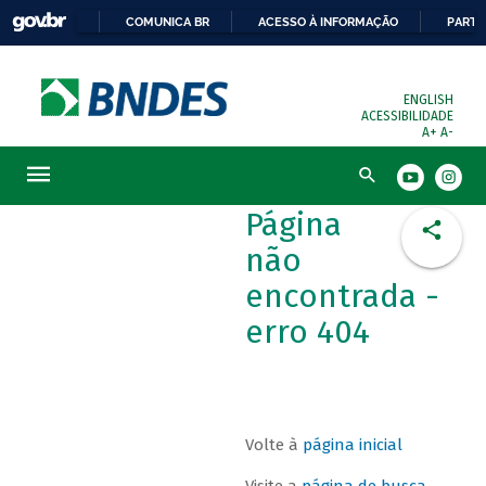
COMUNICA BR
ACESSO À INFORMAÇÃO
PARTI
ENGLISH
ACESSIBILIDADE
A+
A-
Busca
Página
não
encontrada -
erro 404
Volte à
página inicial
Visite a
página de busca