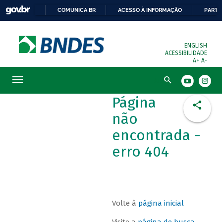
COMUNICA BR
ACESSO À INFORMAÇÃO
PARTI
ENGLISH
ACESSIBILIDADE
A+
A-
Busca
Página
não
encontrada -
erro 404
Volte à
página inicial
Visite a
página de busca