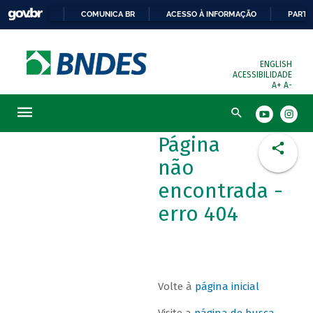
COMUNICA BR
ACESSO À INFORMAÇÃO
PARTI
ENGLISH
ACESSIBILIDADE
A+
A-
Busca
Página
não
encontrada -
erro 404
Volte à
página inicial
Visite a
página de busca