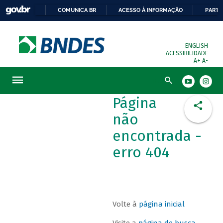
COMUNICA BR
ACESSO À INFORMAÇÃO
PARTI
ENGLISH
ACESSIBILIDADE
A+
A-
Busca
Página
não
encontrada -
erro 404
Volte à
página inicial
Visite a
página de busca