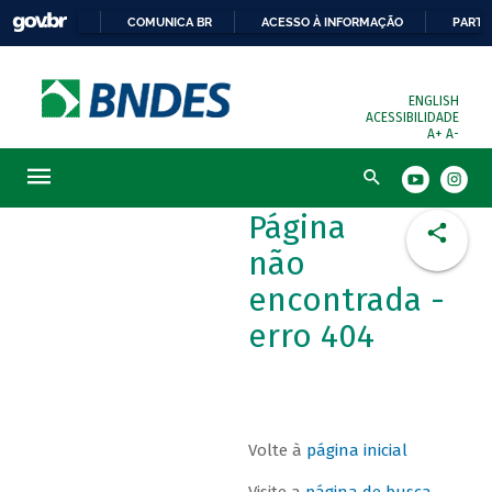
COMUNICA BR
ACESSO À INFORMAÇÃO
PARTI
ENGLISH
ACESSIBILIDADE
A+
A-
Busca
Página
não
encontrada -
erro 404
Volte à
página inicial
Visite a
página de busca